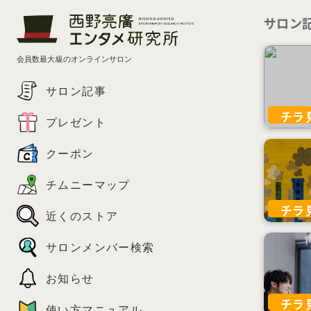
サロン
会員数最大級のオンラインサロン
サロン記事
チラ
プレゼント
クーポン
チムニーマップ
チラ
近くのストア
サロンメンバー検索
お知らせ
チラ
使い方マニュアル