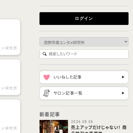
ログイン
タメ研究所
)
いいねした記事
▶︎
タメ研究所
サロン記事一覧
▶︎
新着記事
2026.08.06
売上アップだけじゃない！ 商
タメ研究所