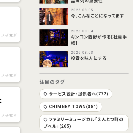
品陳列の重要性
2026.08.05
今、こんなことになってます
2026.08.04
タメ研究所
キンコン西野が作る【社員手
帳】
2026.08.03
投資を味方にする
タメ研究所
注目のタグ
サービス設計・提供者へ(772)
く
CHIMNEY TOWN(381)
タメ研究所
ファミリーミュージカル「えんとつ町の
プペル」(265)