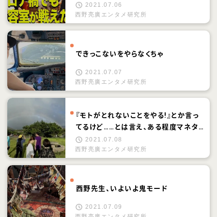
2021.07.06
西野亮廣エンタメ研究所
できっこないをやらなくちゃ
2021.07.07
西野亮廣エンタメ研究所
『モトがとれないことをやる!』とか言っ
てるけど……とは言え、ある程度マネタ
イズしなきゃヤバイんじゃないの? その
2021.07.08
西野亮廣エンタメ研究所
へん、どうするの? 西野さん
西野先生、いよいよ鬼モード
2021.07.09
西野亮廣エンタメ研究所