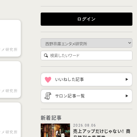
ログイン
タメ研究所
いいねした記事
▶︎
タメ研究所
サロン記事一覧
▶︎
新着記事
2026.08.06
売上アップだけじゃない！ 商
タメ研究所