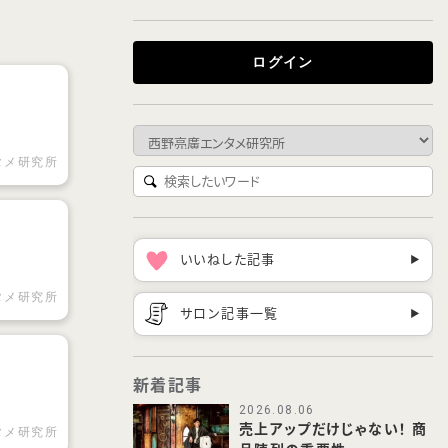
ログイン
タメ研究所
いいねした記事
▶︎
タメ研究所
サロン記事一覧
▶︎
新着記事
2026.08.06
売上アップだけじゃない！ 商
タメ研究所