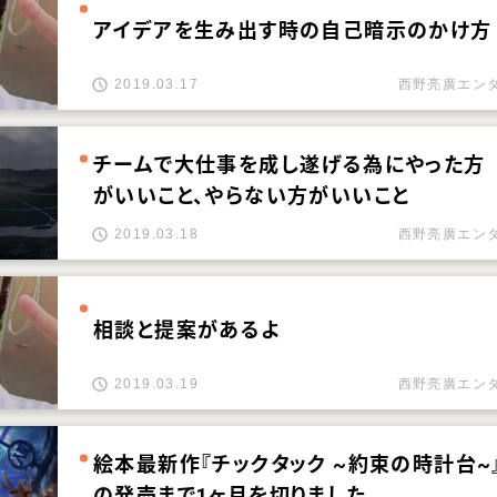
アイデアを生み出す時の自己暗示のかけ方
2019.03.17
西野亮廣エン
チームで大仕事を成し遂げる為にやった方
がいいこと、やらない方がいいこと
2019.03.18
西野亮廣エン
相談と提案があるよ
2019.03.19
西野亮廣エン
絵本最新作『チックタック ~約束の時計台~
の発売まで1ヶ月を切りました。