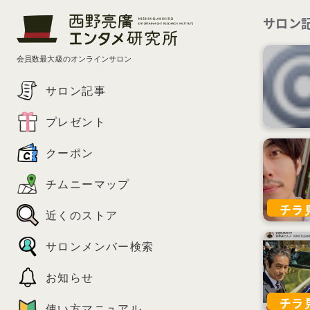
サロン
会員数最大級のオンラインサロン
サロン記事
プレゼント
クーポン
チムニーマップ
チラ
近くのストア
サロンメンバー検索
お知らせ
チラ
使い方マニュアル