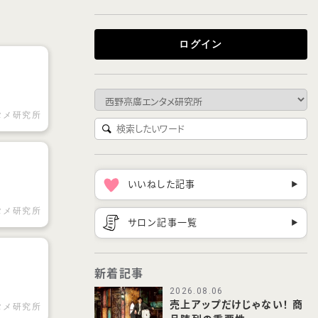
ログイン
タメ研究所
いいねした記事
▶︎
タメ研究所
サロン記事一覧
▶︎
新着記事
2026.08.06
売上アップだけじゃない！ 商
タメ研究所