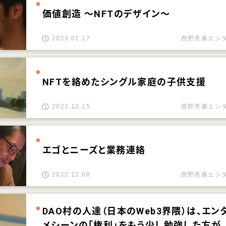
価値創造 ～NFTのデザイン～
2023.01.17
西野亮廣エン
NFTを絡めたシングル家庭の子供支援
2022.12.15
西野亮廣エン
エゴとニーズと業務連絡
2022.12.08
西野亮廣エン
DAO村の人達（日本のWeb3界隈）は、エン
メシーンの「権利」をもう少し勉強した方が