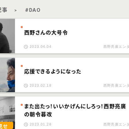
記事
#DAO
>
西野さんの大号令
2023.04.04
西野亮廣エン
応援できるようになった
2023.02.18
西野亮廣エン
また出たっ！いいかげんにしろっ！西野亮廣
の朝令暮改
2023.01.28
西野亮廣エン
見せ