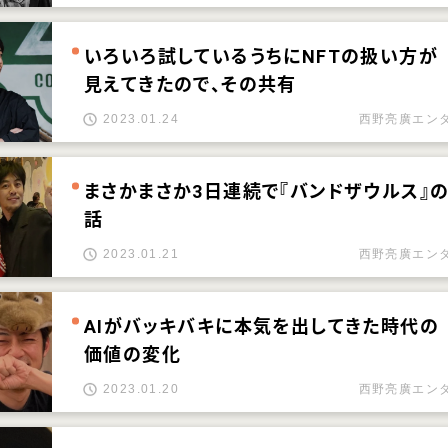
いろいろ試しているうちにNFTの扱い方が
見えてきたので、その共有
2023.01.24
西野亮廣エン
まさかまさか3日連続で『バンドザウルス』
話
2023.01.21
西野亮廣エン
AIがバッキバキに本気を出してきた時代の
価値の変化
2023.01.20
西野亮廣エン