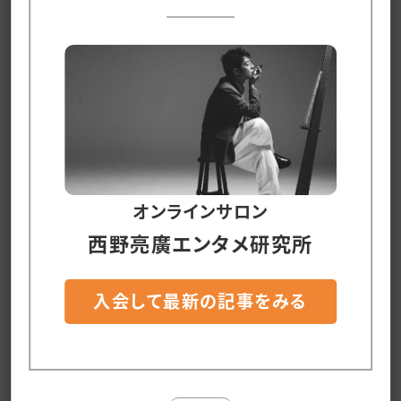
実際にこのアイデアを実現するためには、いくつ
かの戦略的なステップが必要です：
- **マーケティング計画の強化**: 初日と二日目
の公演が特別なイベントであることを強調し、観
客に魅力を伝える。
オンラインサロン
- **プレセールの実施**: 会員やファンクラブ向
西野亮廣エンタメ研究所
けに先行販売を行い、初期のチケットを早めに完
売させる。
入会して最新の記事をみる
- **口コミ促進の施策**: 初日の観客に対して、S
NSでのシェアや口コミを促進するキャンペーン
を展開する。