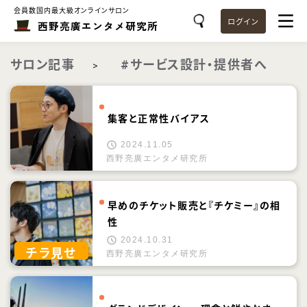
会員数国内最大級オンラインサロン
ログイン
西野亮廣エンタメ研究所
サロン記事
#サービス設計・提供者へ
>
集客と正常性バイアス
2024.11.05
西野亮廣エンタメ研究所
早めのチケット販売と『チケミー』の相
性
2024.10.31
チラ見せ
西野亮廣エンタメ研究所