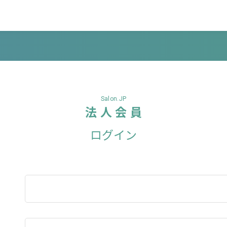
Salon.JP
法 人 会 員
ログイン