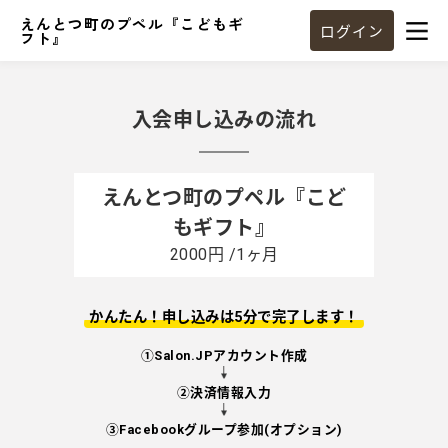
えんとつ町のプペル『こどもギ
ログイン
フト』
入会申し込みの流れ
えんとつ町のプペル『こど
もギフト』
2000円 /1ヶ月
かんたん！申し込みは5分で完了します！
①
Salon.JPアカウント作成
②
決済情報入力
③
Facebookグループ参加(オプション)