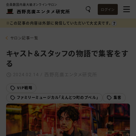
会員数国内最大級オンラインサロン
ログイン
西野亮廣エンタメ研究所
※この記事の内容は外部に発信していただいて大丈夫です。
サロン記事一覧
キャスト＆スタッフの物語で集客をす
る
2024.02.14 / 西野亮廣エンタメ研究所
VIP戦略
ファミリーミュージカル「えんとつ町のプペル」
集客