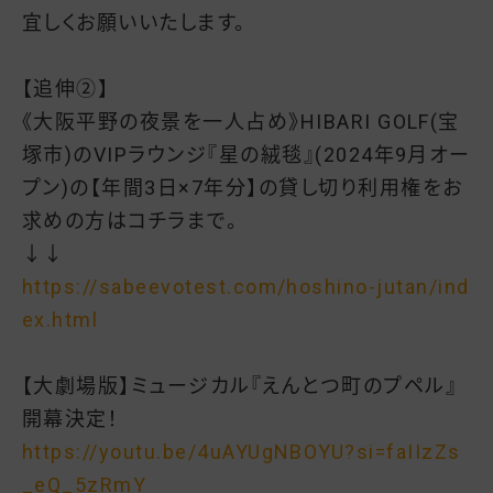
宜しくお願いいたします。
【追伸②】
《大阪平野の夜景を一人占め》HIBARI GOLF(宝
塚市)のVIPラウンジ『星の絨毯』(2024年9月オー
プン)の【年間3日×7年分】の貸し切り利用権をお
求めの方はコチラまで。
↓↓
https://sabeevotest.com/hoshino-jutan/ind
ex.html
【大劇場版】ミュージカル『えんとつ町のプペル』
開幕決定！
https://youtu.be/4uAYUgNBOYU?si=faIIzZs
_eQ_5zRmY