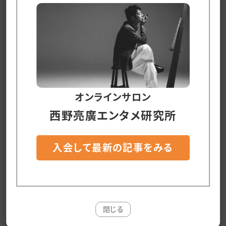
ぞ！」と伝えたところ、連絡の行き違いか、どちら
かが酔っ払っていたのか、二人とも酔っ払ってい
たのかは知りませんが、今朝、タケダの方から「企
業案件を受けているザウルスの写真をAIで生成
しました！」と連絡がありました。
僕の予定では、「企業案件を受けてから、写真を
オンラインサロン
生成する(あるいは撮る)」だったのですが、タケダ
西野亮廣エンタメ研究所
から届いた写真を見て、「企業案件を受けている
写真を生成してから、その写真を企業に売る」と
入会して最新の記事をみる
いう順番の方が、写真のクオリティーファーストに
なるので、絶対にそっちの方が良い！
#だいぶ面白いと思うんだけど
#伝わってるかしら
閉じる