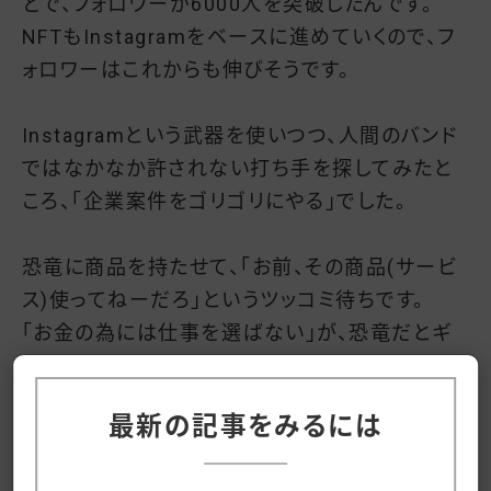
どで、フォロワーが6000人を突破したんです。
NFTもInstagramをベースに進めていくので、フ
ォロワーはこれからも伸びそうです。
Instagramという武器を使いつつ、人間のバンド
ではなかなか許されない打ち手を探してみたと
ころ、「企業案件をゴリゴリにやる」でした。
恐竜に商品を持たせて、「お前、その商品(サービ
ス)使ってねーだろ」というツッコミ待ちです。
「お金の為には仕事を選ばない」が、恐竜だとギ
ャグとして成立します。
最新の記事をみるには
というわけで、バンドザウルスのプロデューサー
のタケダナナに「企業案件で稼ぐアイドルになる