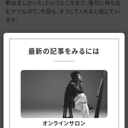
断は正しかった」というところまで、強引に持ち込
むヤツなので、今回も、そうしてくれると信じてい
ます。
不幸中の幸いは、今回の判断により、「負けるもん
か」「諦めるもんか」という気持ちが色濃くなり、ど
最新の記事をみるには
うやらそれがそのまま続編のメッセージとして織
り込めそうなこと。
最近、『えんとつ町のプペル』の主題歌を、あらた
めて聴き倒しているのですが、『えんとつ町のプペ
ル』は、やっぱり「チャレンジ」や「再チャレンジ」の
物語なんですね。
歌詞には「臆病な僕らに教えてくれた 立ち向かう
オンラインサロン