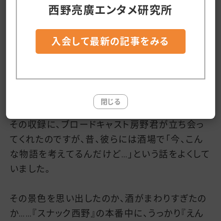
強さを」とありますが、作者や作品がそういう存在
西野亮廣エンタメ研究所
であることが大切だなぁと今あらためて思いま
す。
入会して最新の記事をみる
先日、『スナック西野』の収録があって、ゲストに山
口トンボ君が来てくれました。
(※放送順はオリラジ中田君の次)
閉じる
その収録に、ブロードキャスト房野君が立ち会っ
てくれたのですが、昔、彼らには酒場で「今、こん
な物語を考えてるんだけど…」という話をよくして
いました。
その景色を思い出したのか、酒がまわりすぎたの
か……『スナック西野』の本番中に、うっかり『えん