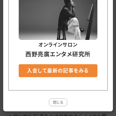
いうスピード勝負。
とにもかくにも、やってみなくちゃ分からない。
一つ確実なことは、定員１５名の『ボトルジョー
ジ・シアター』が、たとえ毎日満席になったとして
オンラインサロン
も、年間売上は「５４７万５０００円(１０００円×１
西野亮廣エンタメ研究所
５席×３６５日)」なので、とても『ボトルジョージ』
の制作費を回収することはできません。
入会して最新の記事をみる
んなことは最初から分かっていることで、『ボトル
ジョージ・シアター』の目的は「ボトルジョージの
コミュニティーを作ること」なので問題ありませ
ん。
閉じる
とはいえ、『ボトルジョージ・シアター』でも(チケ