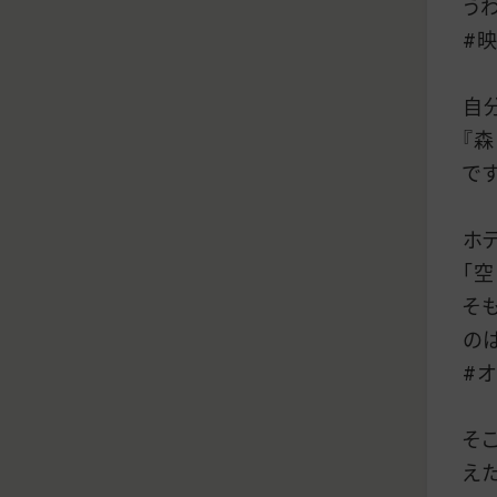
う
#
自
『
です
ホ
「
そ
の
#
そ
え