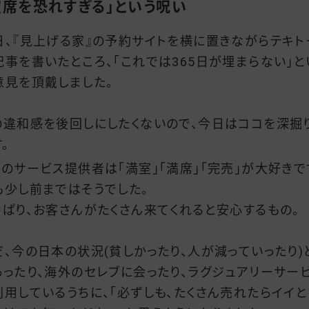
空席を恐れすぎる」という呪い
日、『見上げる家』の予約サイトを横に置きながらテキト
記事を書いたところ、「これでは365日が埋まらない」と
意見を頂戴しました。
の違和感を後回しにしたくないので、今日はココを深掘
。
くのサービス提供者は「満室」「満席」「完売」が大好きで
も少し前まではそうでした。
っぱり、お客さんがたくさん来てくれると安心するもの。
だ、今の日本の状況(貧しかったり、人が減っていったり)
あったり、海外のセレブに会ったり、ラグジュアリーサー
利用しているうちに、「必ずしも、たくさん売れたらイイと