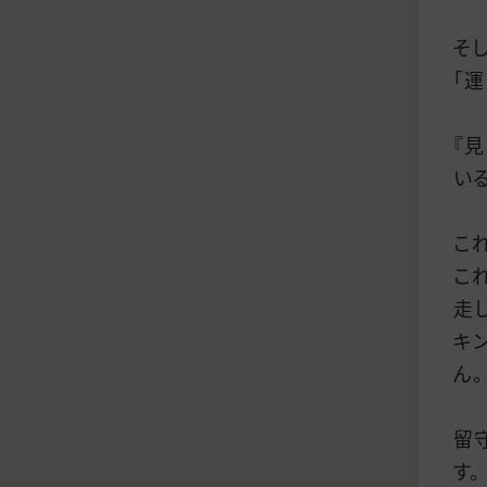
そ
「
『
い
こ
こ
走
キ
ん。
留
す。