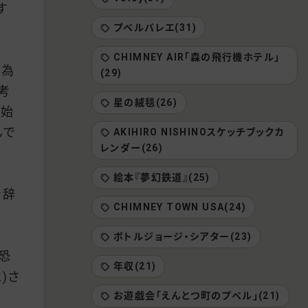
す
プペルバレエ(31)
CHIMNEY AIR「森の飛行機ホテル」
る為
(29)
考
星の絨毯(26)
を始
んで
AKIHIRO NISHINOスケッチブックカ
レンダー(26)
絵本『夢幻鉄道』(25)
を辞
CHIMNEY TOWN USA(24)
ボトルジョージ・シアター(23)
恐
年収(21)
)さ
お遊戯会「えんとつ町のプペル」(21)