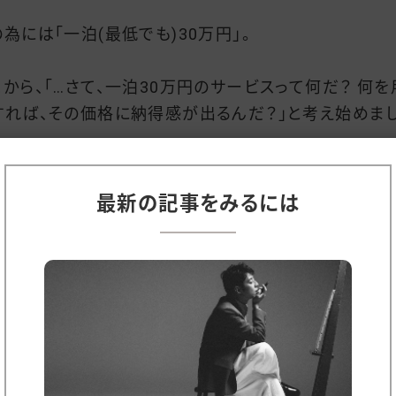
の為には「一泊(最低でも)30万円」。
こから、「…さて、一泊30万円のサービスって何だ？ 何を
すれば、その価格に納得感が出るんだ？」と考え始めま
い方を変えると、「たくさん売らない！」と決めたことによ
最新の記事をみるには
、価値創造が始まったわけです。
こから、勉強の為に、ラグジュアリーホテルをたくさん巡
。
こで、たくさんの納得感のあるラグジュアリーサービスと
なラグジュアリーもどきサービスに触れ、「ラグジュアリ
呼ばれるサービスの値段が何に紐づいているか？を知り