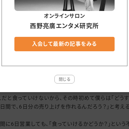
。
まだまだ修行中の身ですが
オンラインサロン
西野亮廣エンタメ研究所
して、それは、「満席にする！」「満室にする！」「完売させる
ゴールにしていたら、いつまでたっても辿り着かない(見
入会して最新の記事をみる
こない)モノでした。
ぶん、これ…辞めないと始まらないんです。
閉じる
とえば、1週間に6日営業している店を、1週間に3日だ
する。
れだと食っていけないから、その時初めて僕らは「どう
3日間で、6日分の売り上げを作れるんだろう？」と考える
週間に6日営業しても、「食っていけるかどうか？」という