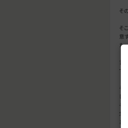
そ
そ
意
た。
言
て
そ
した
そ
念
と