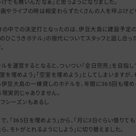
わけでも無いんだなぁ」と思うようになりました。
映画やライブの時は相変わらずたくさんの人を呼ぶけど
分の中での決定打となったのは、伊豆大島に建設予定
森のひこうきホテル』の宿代についてスタッフと話し合っ
。
テルを運営するとなると、ついつい『全日完売』を目指し
空室を埋めよう」「空室を埋めよう」としてしまいますが、
も伊豆大島の一棟貸しのホテルを、年間に365回も埋め
は現実的じゃありません。
オフシーズンもあるし
こで、「365日を埋めよう」から、「月に3日ぐらい借りても
たら、モトがとれるようにしよう」に切り替えました。