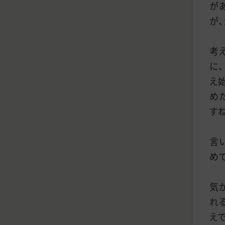
が
が
考
に
え
め
す
言
め
気
れ
え