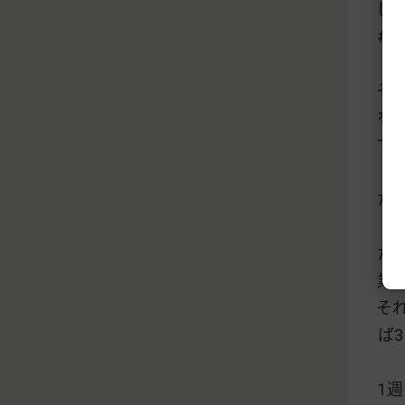
した
#
そ
を
て
た
た
業
そ
ば
1