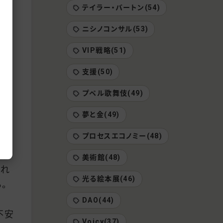
テイラー・バートン(54)
ニシノコンサル(53)
！」
VIP戦略(51)
え
支援(50)
プペル歌舞伎(49)
夢と金(49)
プロセスエコノミー(48)
け営
美術館(48)
すれ
光る絵本展(46)
。
DAO(44)
不安
Voicy(37)