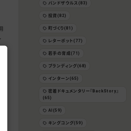
バンドザウルス(83)
投資(82)
用
町づくり(81)
し
レターポット(77)
若手の育成(71)
っ
ブランディング(68)
インターン(65)
りま
密着ドキュメンタリー『BackStory』
(65)
、残
AI(59)
ー」
キングコング(59)
ま