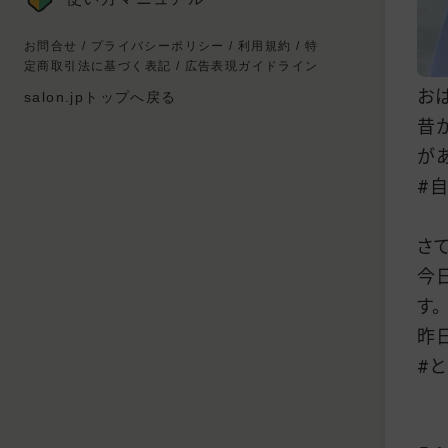
お問合せ
/
プライバシーポリシー
/
利用規約
/
特
定商取引法に基づく表記
/
広告表現ガイドライン
お
salon.jpトップへ戻る
昔
が
#
さて
今
す。
昨
#