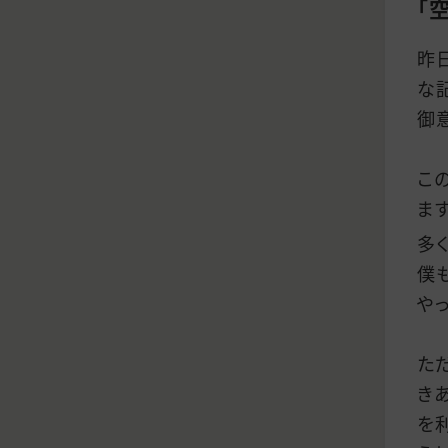
「
昨
な
御
こ
ます
多
僕
や
た
き
を