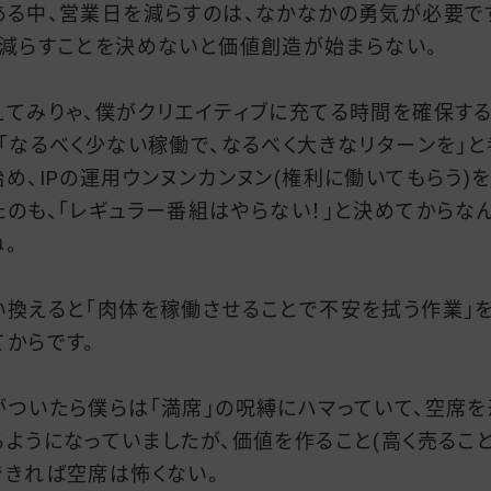
ある中、営業日を減らすのは、なかなかの勇気が必要で
、減らすことを決めないと価値創造が始まらない。
えてみりゃ、僕がクリエイティブに充てる時間を確保す
、「なるべく少ない稼働で、なるべく大きなリターンを」と
始め、IPの運用ウンヌンカンヌン(権利に働いてもらう)
たのも、「レギュラー番組はやらない！」と決めてからな
ね。
い換えると「肉体を稼働させることで不安を拭う作業」
てからです。
がついたら僕らは「満席」の呪縛にハマっていて、空席を
るようになっていましたが、価値を作ること(高く売ること
できれば空席は怖くない。