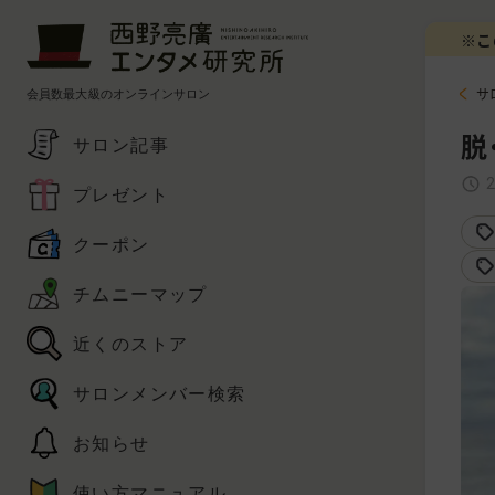
※こ
会員数最大級のオンラインサロン
サ
脱
サロン記事
プレゼント
クーポン
チムニーマップ
近くのストア
サロンメンバー検索
お知らせ
使い方マニュアル