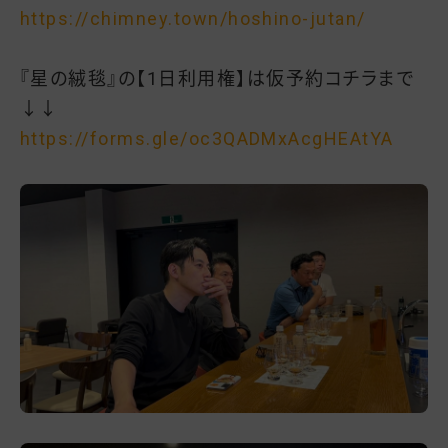
https://chimney.town/hoshino-jutan/
『星の絨毯』の【1日利用権】は仮予約コチラまで
↓↓
https://forms.gle/oc3QADMxAcgHEAtYA