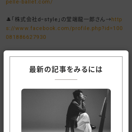
pelle-ballet.com/
🎩「株式会社dｰstyle」の堂端龍一郎さん→
http
s://www.facebook.com/profile.php?id=100
081886627930
細かい話をすると、ここからはCHIMNEY TOWN
の代表の柳澤が個別でやりとりをして、契約ウン
最新の記事をみるには
ヌンの話し合いをさせていただきます。
僕は僕で、これから作る公式HP(チケット販売サ
イト)などにスポンサー名を入れたり、微力ながら
宣伝のお手伝いをさせていただきます。
皆さんの方からも何かしら感謝の気持ちを伝えて