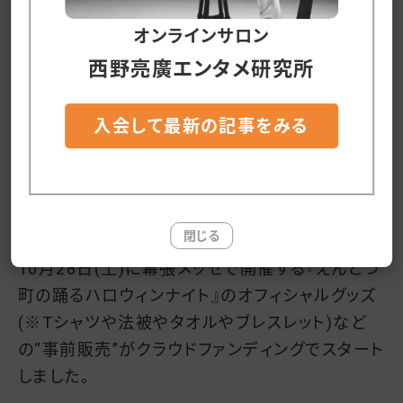
いただけると(スポンサーさんが感謝される文化
を創造していただけると)、僕は、すっごくすっごく
オンラインサロン
嬉しいです。
西野亮廣エンタメ研究所
宜しくお願いいたします。
入会して最新の記事をみる
そんなこんなで、本題です。
時間があれば何でもできる！
閉じる
10月28日(土)に幕張メッセで開催する『えんとつ
町の踊るハロウィンナイト』のオフィシャルグッズ
(※Tシャツや法被やタオルやブレスレット)など
の“事前販売”がクラウドファンディングでスタート
しました。