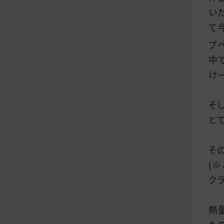
い
て
プ
中
け
そ
と
そ
(
ク
熱