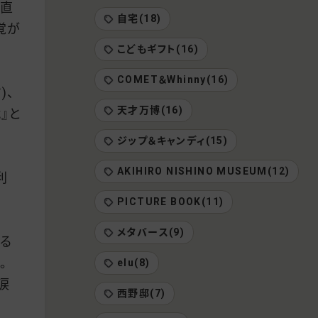
正直
自宅(18)
覚が
こどもギフト(16)
COMET＆Whinny(16)
)、
天才万博(16)
』と
ジップ＆キャンディ(15)
AKIHIRO NISHINO MUSEUM(12)
利
PICTURE BOOK(11)
メタバース(9)
る
。
elu(8)
涙
西野邸(7)