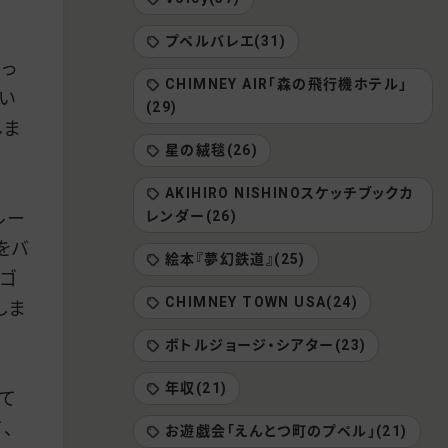
プペルバレエ(31)
落っ
CHIMNEY AIR「森の飛行機ホテル」
い
(29)
しま
星の絨毯(26)
AKIHIRO NISHINOスケッチブックカ
レンダー(26)
ルー
をバ
絵本『夢幻鉄道』(25)
るゴ
CHIMNEY TOWN USA(24)
しま
ボトルジョージ・シアター(23)
年収(21)
て
、
お遊戯会「えんとつ町のプペル」(21)