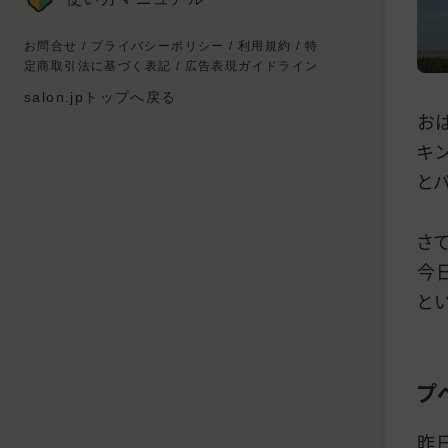
お問合せ
/
プライバシーポリシー
/
利用規約
/
特
定商取引法に基づく表記
/
広告表現ガイドライン
salon.jpトップへ戻る
お
キ
と
さて
今
と
プ
昨