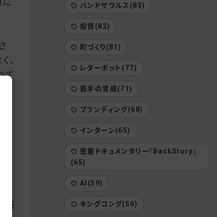
急に
バンドザウルス(83)
投資(82)
さ
町づくり(81)
く、
レターポット(77)
れて
若手の育成(71)
ブランディング(68)
海老
インターン(65)
に質
密着ドキュメンタリー『BackStory』
(65)
AI(59)
キングコング(59)
ヶ所