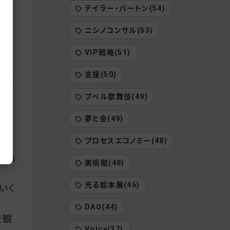
テイラー・バートン(54)
ニシノコンサル(53)
」と
VIP戦略(51)
支援(50)
スレ
プペル歌舞伎(49)
う
夢と金(49)
」に
プロセスエコノミー(48)
為」
美術館(48)
光る絵本展(46)
いく
DAO(44)
を観
Voicy(37)