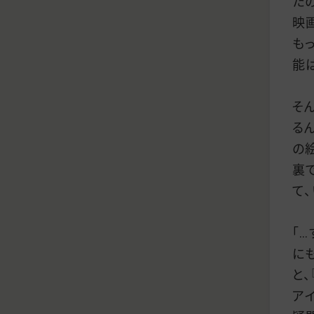
た
映
も
能
そ
る
の
裏
て
「
に
と
ア