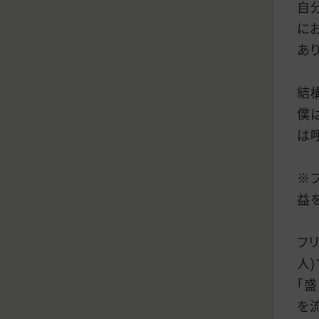
自
に
あ
結
僕
は
※
益
フ
人
「
を