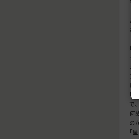
を
あ
お
煙
ッ
オ
ブ
し
「
で、
何
の
「