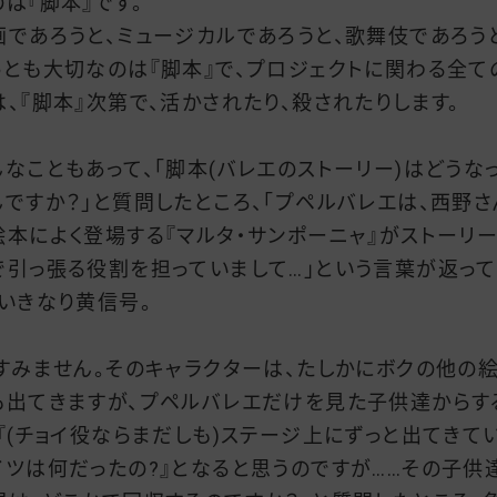
のは『脚本』です。
画であろうと、ミュージカルであろうと、歌舞伎であろう
っとも大切なのは『脚本』で、プロジェクトに関わる全て
は、『脚本』次第で、活かされたり、殺されたりします。
んなこともあって、「脚本(バレエのストーリー)はどうな
んですか？」と質問したところ、「プペルバレエは、西野さ
絵本によく登場する『マルタ・サンポーニャ』がストーリ
で引っ張る役割を担っていまして…」という言葉が返って
、いきなり黄信号。
…すみません。そのキャラクターは、たしかにボクの他の
も出てきますが、プペルバレエだけを見た子供達からす
、『(チョイ役ならまだしも)ステージ上にずっと出てきて
イツは何だったの?』となると思うのですが……その子供