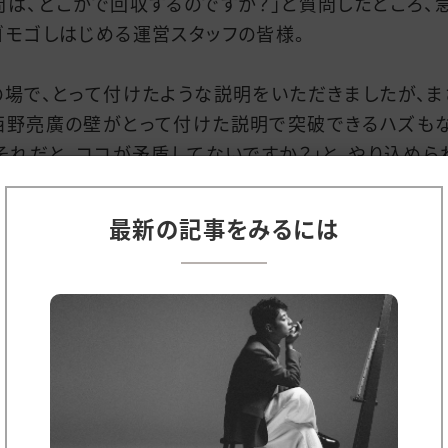
問は、どこかで回収するのですか？」と質問したところ、
ゴモゴしはじめる運営スタッフの皆様。
の場で、とって付けたような説明をいただきましたが、ま
西野亮廣の壁がとって付けた説明で突破できるハズもな
…それだと、ココが矛盾してないですか？」と、やり込めら
まいます。
最新の記事をみるには
ちなみに僕の追及はものすごーく優しい方で、これが、
さんや、吉原光夫さんになってくると、マシンガンのよう
が飛んできて、その場にいる全員が石化します。
泣きだすスタッフもいます
そんな世界です
本的には僕の脚本には穴が無くて(キッパリ!)、どこか一