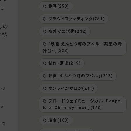
集客(253)
し
クラウドファンディング(251)
んの
海外での活動(242)
に続
『映画 えんとつ町のプペル ~約束の時
計台~』(223)
制作・演出(219)
映画「えんとつ町のプぺル」(212)
ル』
オンラインサロン(211)
ブロードウェイミュージカル「Poupel
。
le of Chimney Town」(173)
絵本(163)
なっ