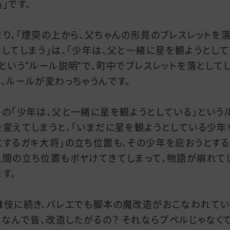
」です。
まり、「煙突の上から、父ちゃんの形見のブレスレットを
としてしまう」は、「少年は、父と一緒に星を観ようとして
」という“ルール説明”で、町中でブレスレットを落として
と、ルールが変わっちゃうんです。
この「少年は、父と一緒に星を観ようとしている」という
を変えてしまうと、「いまだに星を観ようとしている少年
にするガキ大将」の立ち位置も、その少年を庇おうとす
人間の立ち位置もボヤけてきてしまって、物語が崩れて
ます。
舞伎に続き、バレエでも脚本の魔改造がおこなわれてい
……なんで皆、改造したがるの？ それならプペルじゃなくて