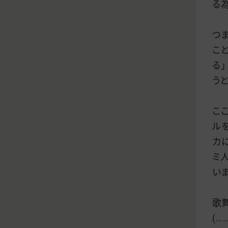
る為
つ
こ
る
う
こ
ル
カ
ミ
い
歌
(