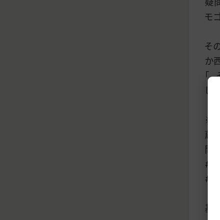
疑
モ
そ
か
「
し
※
蔵
問
#
#
基