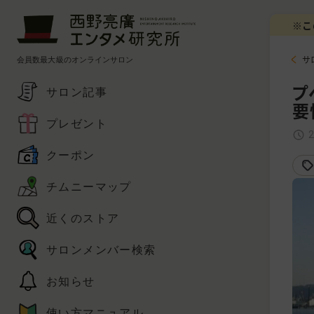
※こ
会員数最大級のオンラインサロン
サ
プ
サロン記事
要
プレゼント
クーポン
チムニーマップ
近くのストア
サロンメンバー検索
お知らせ
使い方マニュアル