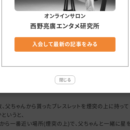
変えてしまうと必ず矛盾が発生してしまいます。
オンラインサロン
まりに心配になったので、「すぐに脚本を送ってください
西野亮廣エンタメ研究所
願いして、コンサル後に熟読。
入会して最新の記事をみる
突掃除屋の少年(ルビッチ)が、「父ちゃんから貰ったブレ
ト」を町中で落とす…といった改変がありました。
リジナルストーリーだと「煙突の上から落っことしてしま
レスレット」なのですが、何故、「煙突の上から落っことす
たかというと、
閉じる
煙突の上に、父ちゃんから貰ったブレスレットを持っていく
故、父ちゃんから貰ったブレスレットを煙突の上に持って
かというと、
星から一番近い場所(煙突の上)で、父ちゃんと一緒に星