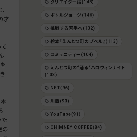
クリエイター論(148)
と、
ボトルジョージ(146)
の才
挑戦する若手へ(132)
絵本『えんとつ町のプペル』(113)
って
コミュニティー(104)
ん
ーを
えんとつ町の“踊る“ハロウィンナイト
き
(103)
NFT(96)
川西(93)
絵本
る
YouTube(91)
いた
CHIMNEY COFFEE(84)
達の