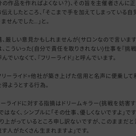
分の作品を作ればよくない？)、その旨を主催者さんに
お伝えしたところ、「そこまで手を加えてしまっている自
りませんでした…」と。
構、厳しい意見かもしれませんが(サロンなので言います
は、こういった(自分で責任を取りきれない)仕事を『挑戦
呼んでいなくて、『フリーライド』と呼んでいます。
フリーライド=他社が築き上げた信用と名声に便乗して
を得ようとする行為。
リーライドに対する指摘はドリームキラー(挑戦を妨害す
)ではなく、シンプルに「その仕事、優しくないですよ」です
盛り上がっているところ申し訳ないですが、このままだと
流す人がたくさん生まれますよ」です。