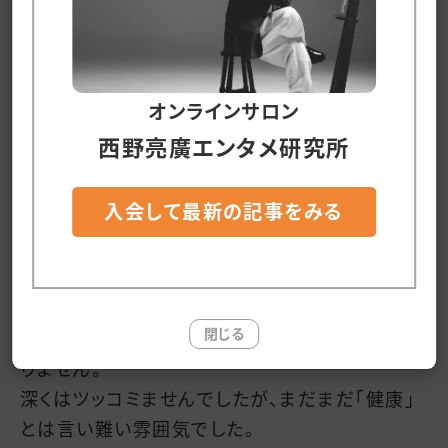
そんなことはいくらでもできる。
僕の心配はそれ（復帰後の貧乏生活）じゃなくて、
「もう、帰ってくる方法を忘れたんじゃないか？」と
オンラインサロン
いうこと。
西野亮廣エンタメ研究所
あまりにも心配だったので、活動休止中にも何度
入会して最新の記事をみる
か呑みに誘って、ただただ近況を聞く時間を設け
ました。
本人は「もう健康なんだけども…」と言っていまし
閉じる
たが、目の動きや指先の動きを見逃す西野じゃあ
りません。
深くはツッコミませんでしたが、まだまだ「健康」
とは言い難い雰囲気でした。