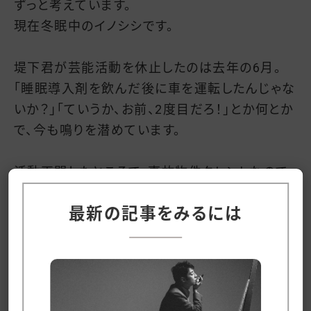
ずっと考えています。
現在冬眠中のイノシシです。
堤下君が芸能活動を休止したのは去年の6月。
「睡眠導入剤を飲んだ後に車を運転したんじゃな
いか？」「ていうか、お前、2度目だろ！」とか何とか
で、今も鳴りを潜めています。
活動再開したところで、事故物件タレントなので、
すぐには以前のようには活動できないかもしれま
最新の記事をみるには
せん。
個人的にはそんなことは本当にどうでもよくて、
彼がその気なら、二人で一緒に地下劇場で定期
的にトークライブでもして、一番下から這い上が
ってやります。