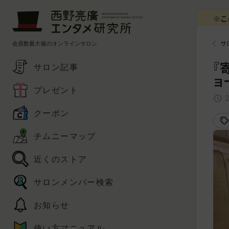
※こ
会員数最大級のオンラインサロン
サ
『
サロン記事
ョ
プレゼント
クーポン
チムニーマップ
近くのストア
サロンメンバー検索
お知らせ
使い方マニュアル