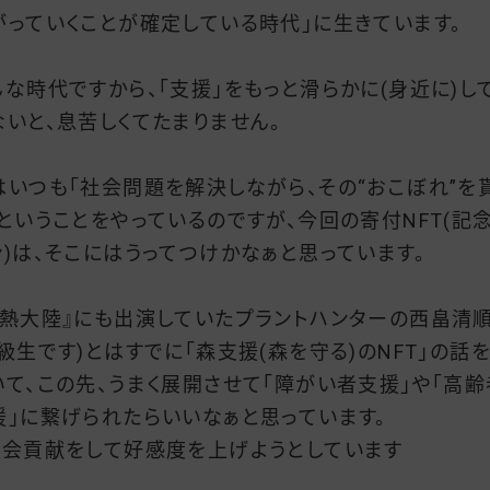
がっていくことが確定している時代」に生きています。
んな時代ですから、「支援」をもっと滑らかに(身近に)し
ないと、息苦しくてたまりません。
はいつも「社会問題を解決しながら、その“おこぼれ”を
」ということをやっているのですが、今回の寄付NFT(記
ン)は、そこにはうってつけかなぁと思っています。
情熱大陸』にも出演していたプラントハンターの西畠清
同級生です)とはすでに「森支援(森を守る)のNFT」の話
いて、この先、うまく展開させて「障がい者支援」や「高齢
援」に繋げられたらいいなぁと思っています。
社会貢献をして好感度を上げようとしています