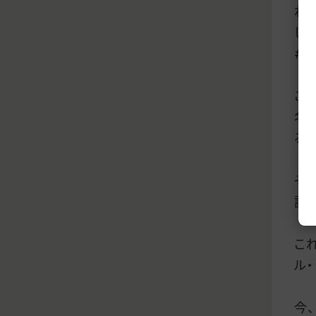
れ
して
#
こ
名
る
そ
証
こ
ル
今