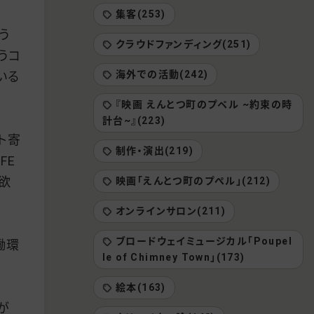
集客(253)
う
クラウドファンディング(251)
うコ
海外での活動(242)
いる
『映画 えんとつ町のプペル ~約束の時
計台~』(223)
ト寄
制作・演出(219)
FE
欲
映画「えんとつ町のプぺル」(212)
オンラインサロン(211)
ブロードウェイミュージカル「Poupel
働環
le of Chimney Town」(173)
絵本(163)
が