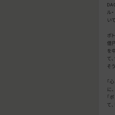
D
ル
い
ボ
億
を
て
そ
「
に、
「
て