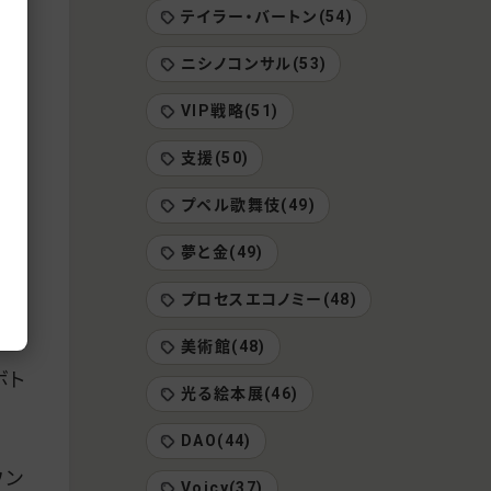
証明
テイラー・バートン(54)
ニシノコンサル(53)
VIP戦略(51)
に
支援(50)
観
プペル歌舞伎(49)
夢と金(49)
」を
プロセスエコノミー(48)
美術館(48)
ボト
光る絵本展(46)
DAO(44)
ウン
Voicy(37)