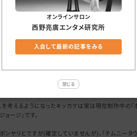
こそ「スポンサーになったこと(作品に支援したこと)を
くれるNFT(記念コイン)」もあるでしょう。
オンラインサロン
クラファン的なやつね
西野亮廣エンタメ研究所
れまで、スポンサーを証明してくれるのは『エンドロール
入会して最新の記事をみる
前が載る』だったのですが、日常生活で、エンドロールを
機会はあまりありません。
う考えるとウォレットに「◯◯(作品名)のスポンサーです
閉じる
明してくれるNFTがあってもイイ。
れを考えるようになったキッカケは実は現在制作中の『
・ジョージ』です。
、ボンヤリとですが(確定していませんが)、「チムニータ