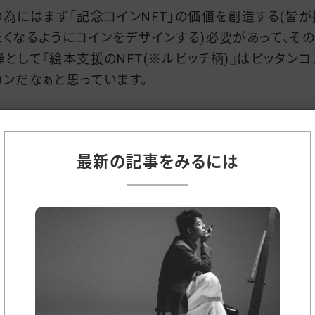
の為にはまず「記念コインNFT」の価値を創造する(皆が
たくなるようにコインをデザインする)必要があって、そ
弾として『絵本支援のNFT(※ルビッチ柄)』はピッタンコ
カンだなぁと思っています。
炎を吐く『ボトル・ジョージ』
最新の記事をみるには
コインのNFT』は、「手数料を除いた全額が支援に使われ
いうルールであれば、当たり前ですが「必ずモノ(商品)
なきゃいけない！」というわけではありません。
齢者施設で働くスタッフさんの給料に充てられてイイ。
う考えると「エンタメ支援」も有りうるなぁと思っていて、