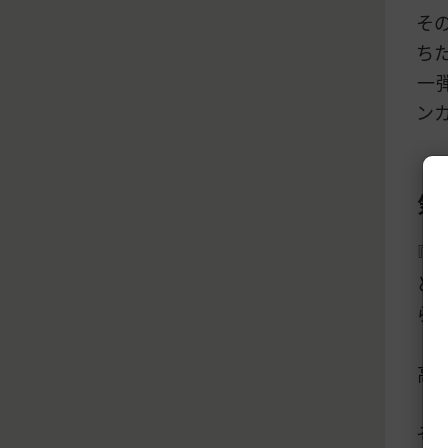
そ
ち
一
ン
気
『
と
ら
高
そ