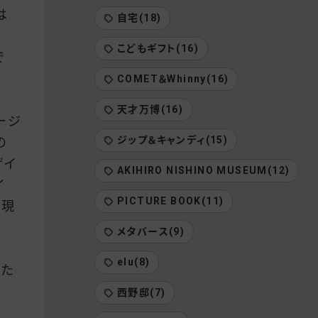
は
自宅(18)
こどもギフト(16)
で
COMET＆Whinny(16)
天才万博(16)
ージ
ジップ＆キャンディ(15)
の
ザイ
AKIHIRO NISHINO MUSEUM(12)
イ
PICTURE BOOK(11)
の現
メタバース(9)
elu(8)
した
西野邸(7)