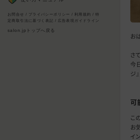
お問合せ
/
プライバシーポリシー
/
利用規約
/
特
定商取引法に基づく表記
/
広告表現ガイドライン
salon.jpトップへ戻る
お
さて
今
ジ
可
こ
お
イ