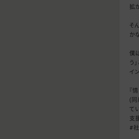
拡
そ
か
僕
う
イ
『
(
て
支
#