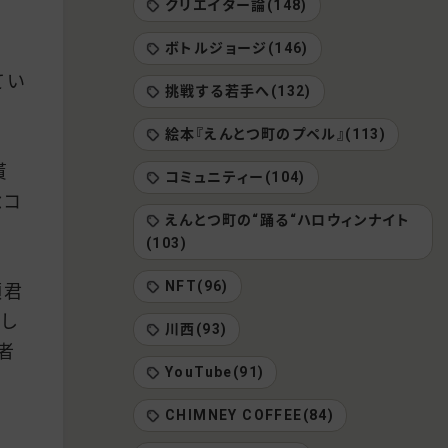
クリエイター論(148)
ボトルジョージ(146)
てい
挑戦する若手へ(132)
絵本『えんとつ町のプペル』(113)
貰
コミュニティー(104)
念コ
えんとつ町の“踊る“ハロウィンナイト
(103)
NFT(96)
順君
をし
川西(93)
者
YouTube(91)
CHIMNEY COFFEE(84)