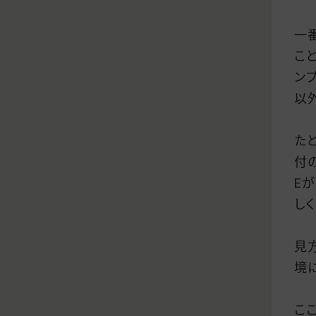
一
こ
ン
以
た
付の
E
し
見
境
こ