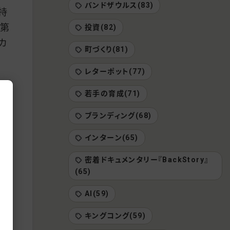
バンドザウルス(83)
持
の第
投資(82)
カ
町づくり(81)
レターポット(77)
若手の育成(71)
ブランディング(68)
る」
インターン(65)
を贈
密着ドキュメンタリー『BackStory』
(65)
AI(59)
キングコング(59)
そ