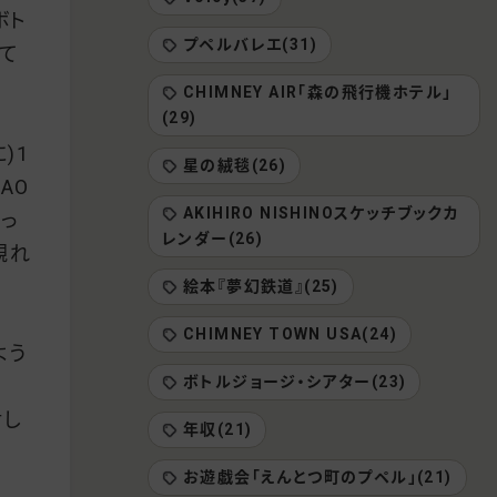
ボト
プペルバレエ(31)
て
CHIMNEY AIR「森の飛行機ホテル」
(29)
)1
星の絨毯(26)
AO
AKIHIRO NISHINOスケッチブックカ
っ
レンダー(26)
観れ
絵本『夢幻鉄道』(25)
CHIMNEY TOWN USA(24)
よう
ボトルジョージ・シアター(23)
対し
年収(21)
お遊戯会「えんとつ町のプペル」(21)