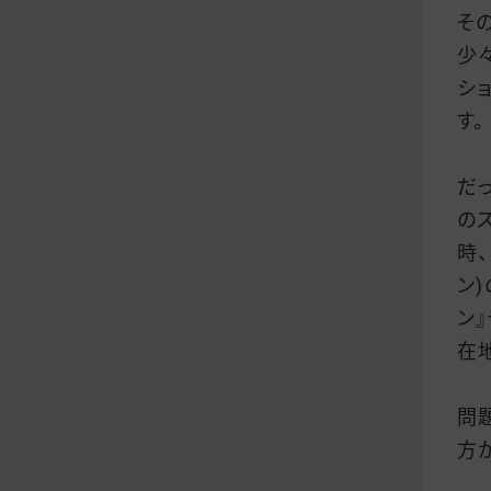
そ
少
シ
す。
だ
の
時
ン
ン
在
問
方