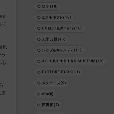
自宅(18)
BA
こどもギフト(16)
って
COMET＆Whinny(16)
天才万博(16)
強化
ジップ＆キャンディ(15)
やっ
AKIHIRO NISHINO MUSEUM(12)
んじ
PICTURE BOOK(11)
メタバース(9)
ら
しま
elu(8)
西野邸(7)