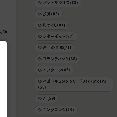
バンドザウルス(83)
投資(82)
町づくり(81)
も明
レターポット(77)
若手の育成(71)
ブランディング(68)
インターン(65)
密着ドキュメンタリー『BackStory』
(65)
です
AI(59)
トで
キングコング(59)