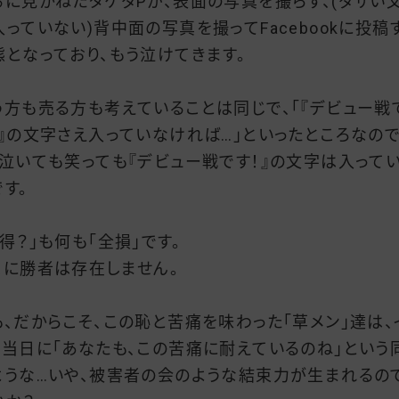
るに見かねたタケダPが、表面の写真を撮らず、(ダサい
入っていない)背中面の写真を撮ってFacebookに投稿
態となっており、もう泣けてきます。
う方も売る方も考えていることは同じで、「『デビュー戦
！』の文字さえ入っていなければ…」といったところなの
、泣いても笑っても『デビュー戦です！』の文字は入って
です。
誰得？」も何も「全損」です。
こに勝者は存在しません。
も、だからこそ、この恥と苦痛を味わった「草メン」達は、
ト当日に「あなたも、この苦痛に耐えているのね」という
ような…いや、被害者の会のような結束力が生まれるの