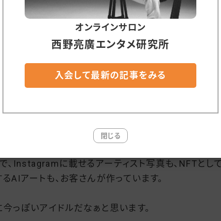
1世紀の人類の課題は『孤独』で、昨日か一昨日のVoicy
オンラインサロン
話ししましたが、今、多くの人たちは、自分の役割を失う
西野亮廣エンタメ研究所
極端に恐れています。
次の役割」を自分で作れる人はごく一部で、多くの人は作
いので、たとえチーム全体のパフォーマンスが下がっても
入会して最新の記事をみる
分の役割を手放さない。
れぐらい今は「役割」が不足しているのかもしれません。
閉じる
んな中、バンドザウルスがお客さんに提供しているのは「
で、Instagramに載せるアーティスト写真も、NFTとし
するAIアートも、お客さんが作っています。
に今っぽいアイドルだなぁと思います。