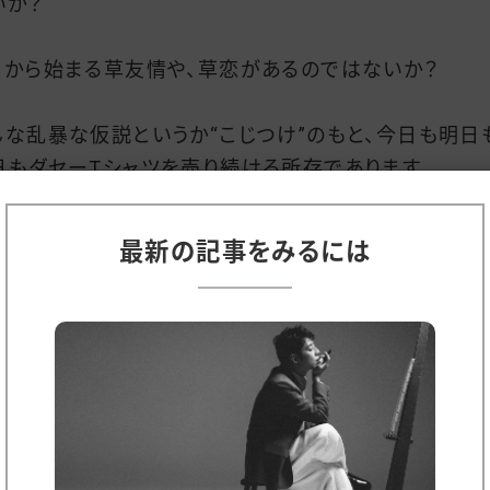
いか？
こから始まる草友情や、草恋があるのではないか？
んな乱暴な仮説というか“こじつけ”のもと、今日も明日
日もダセーTシャツを売り続ける所存であります。
たして、どんな幕張メッセになるのでしょうか？
たすら楽しみです。
最新の記事をみるには
割を与えるアイドル
セーTシャツを作っている手前、あまり説得力は無いの
、「バンドザウルスとは何ですか？」と質問されたら「アー
」と答えるようにしています。