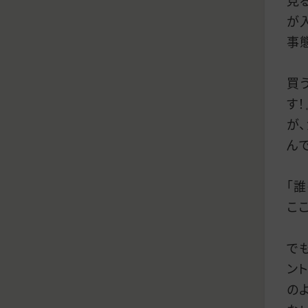
見
が
事
買
す
が
ん
「
こ
で
ン
の