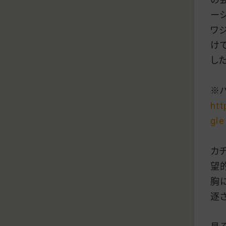
ー
ワ
けで
した
※
htt
gle
カ
望
胸
逐