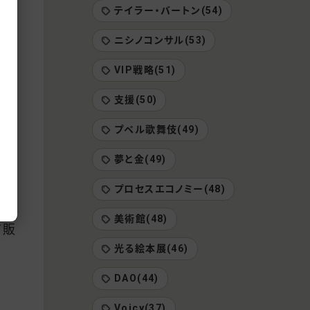
テイラー・バートン(54)
でも
ニシノコンサル(53)
こと
VIP戦略(51)
れ
支援(50)
、
プペル歌舞伎(49)
夢と金(49)
プロセスエコノミー(48)
役
美術館(48)
て販
光る絵本展(46)
DAO(44)
Voicy(37)