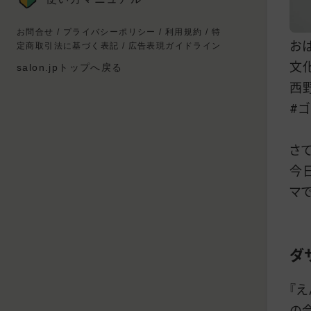
お問合せ
/
プライバシーポリシー
/
利用規約
/
特
お
定商取引法に基づく表記
/
広告表現ガイドライン
文
salon.jpトップへ戻る
西
#
さて
今
マ
ダ
『
の