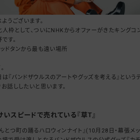
はようございます。
化人枠として、ついにNHKからオファーがきたキングコ
野です。
ゴッドタンから最も遠い場所
。
日は『バンドザウルスのアートやグッズを考える』という
でお話ししたいと思います。
サいスピードで売れている『草T』
えんとつ町の踊るハロウィンナイト』(10月28日・幕張メッ
会場で受け渡しとなるバンドザウルスの公式グッズ『カ