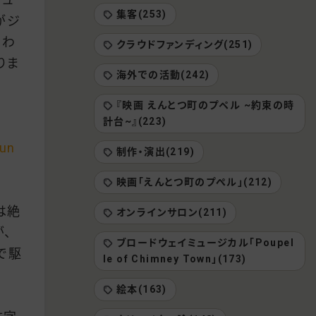
集客(253)
がジ
るわ
クラウドファンディング(251)
りま
海外での活動(242)
『映画 えんとつ町のプペル ~約束の時
計台~』(223)
jun
制作・演出(219)
映画「えんとつ町のプぺル」(212)
は絶
オンラインサロン(211)
、
ブロードウェイミュージカル「Poupel
で駆
le of Chimney Town」(173)
絵本(163)