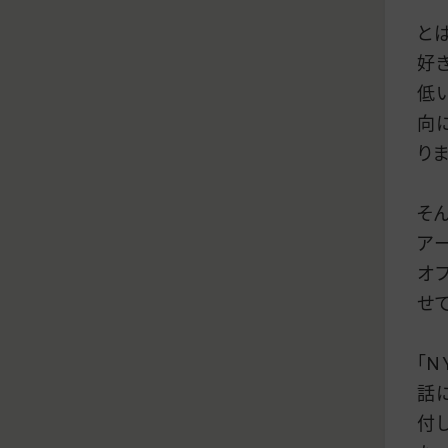
と
好
低
向
りま
そ
ア
オ
せ
「N
話
付