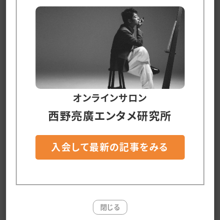
には)、頓挫する可能性がある時から発信してい
かなきゃいけない。
#ようやく言語化できた
プロセスの発信の線引き
オンラインサロン
「なぜ、プロセスを発信しないのか？」と自問自答
した時に、パッと出てきた答えは二つ。
西野亮廣エンタメ研究所
一つ目は、「情報発信の足並みを揃えないと先方
入会して最新の記事をみる
に迷惑がかかる」というもの。
これは実際にあって、先方は今は表では別のプロ
ジェクトをプロモーションしている最中なのに(そ
閉じる
こに、なるべく多くのリソースを割きたいのに)、