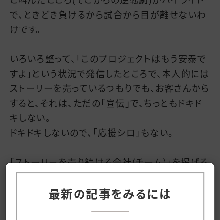
と叫んだところ(そこからの逆転劇)がハイライト
で、ときどき負けるから試合から目が離せないわ
けです。
いろいろ整って、「このプロジェクトはもう安泰で
すよ」という状況で発信したところで、本人的には
ストーリーを売っているつもりでも、お客さんから
すると、それは、ただの「宣伝」で、ちっともドキド
キしない。
ドキドキしないので、「応援シロ」もない。
「ストーリーを売り続ける会社(チーム)」を掲げる
ならば、「残念ですが、あのプロジェクトは頓挫し
ました」は発信していかなきゃいけないし、「頓挫
最新の記事をみるには
しました」を発信する為には(皆でガッカリする為