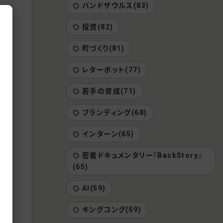
バンドザウルス(83)
投資(82)
！時
町づくり(81)
ただ
レターポット(77)
若手の育成(71)
て
直
ブランディング(68)
てい
インターン(65)
密着ドキュメンタリー『BackStory』
(65)
がで
とい
AI(59)
キングコング(59)