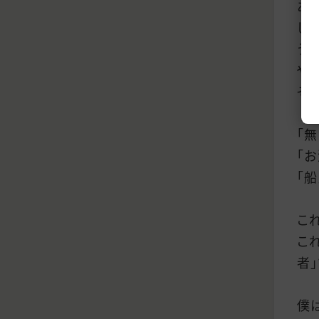
あ
し
う
や
そ
「
「
「
こ
こ
者」
僕