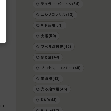
こよ
テイラー・バートン(54)
、そ
ニシノコンサル(53)
者
VIP戦略(51)
支援(50)
プペル歌舞伎(49)
夢と金(49)
プロセスエコノミー(48)
美術館(48)
害
光る絵本展(46)
DAO(44)
背中
Voicy(37)