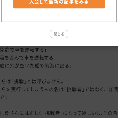
入会して最新の記事をみる
の規模の興行を成り立たせるのに必要なのは、「仲良し
の素人」ではなく、「知識と経験を持ったプロ」で、まずは
いう人を集めないと（土台をキチンと作らないと）、出演
お客さんや作品を必ず痛めつけてしまいます。
んな未来は誰も望んでいません。
閉じる
無免許で車を運転する」
お酒を呑んで車を運転する」
船底に穴が空いた船で航海に出る」
れらは「挑戦」とは呼びません。
れらを実行してしまう人の名は「挑戦者」ではなく、「加
です。
は、関さんには正しく「挑戦者」になって欲しいし、その