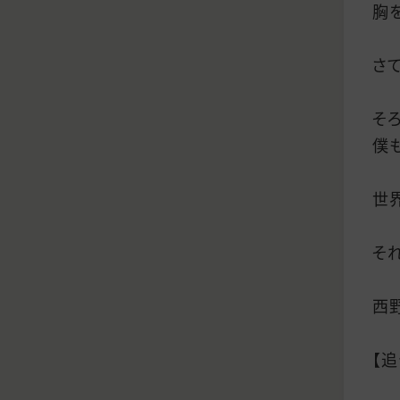
胸
さて
そ
僕
世
そ
西
【追