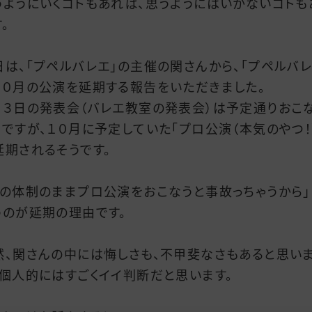
うようにいくコトもあれば、思うようにはいかないコトも
。
日は、「プペルバレエ」の主催の関さんから、「プペルバレ
１０月の公演を延期する報告をいただきました。
月３日の発表会（バレエ教室の発表会）は予定通りおこ
うですが、１０月に予定していた「プロ公演（本気のやつ！
延期されるそうです。
今の体制のままプロ公演をおこなうと事故っちゃうから」
うのが延期の理由です。
然、関さんの中には悔しさも、不甲斐なさもあると思い
、個人的にはすごくイイ判断だと思います。