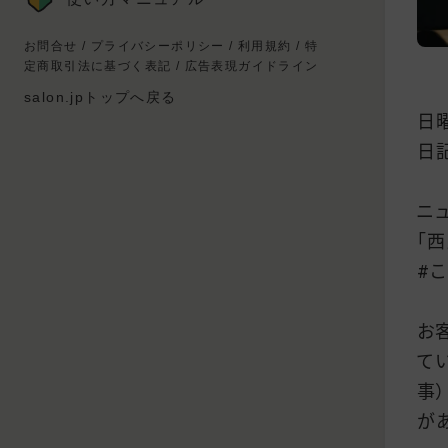
お問合せ
/
プライバシーポリシー
/
利用規約
/
特
定商取引法に基づく表記
/
広告表現ガイドライン
salon.jpトップへ戻る
日
日
ニ
「
#
お
て
事
が