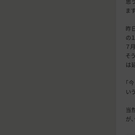
思
ます
昨
の
７
そ
は
「
い
当
が