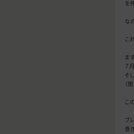
を
な
こ
ま
７
そし
（
こ
ブ
巻