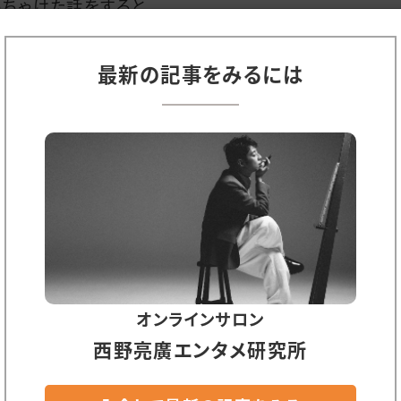
っちゃけた話をすると…
品の背骨たる「脚本」や「デザイン」を“お願いしやすい友
最新の記事をみるには
”に頼んじゃったり（これは関さんの本当にダメなところ
とお金が余計にかかるので、ここは注意し、改善してい
した）、
前あった「オーケストラ収録が見学できるイベント」にし
、今回の「発表会」にしても、チケットの発売が“イベント
”になってしまっていたり（こちらは注意しても改善でき
）。
れらは「ミス」とかそういったレベルではなくて、「“興行”
オンラインサロン
るチームになっていない（戦える身体になっていない）」
西野亮廣エンタメ研究所
レベルだったので、今回は止めて大正解。