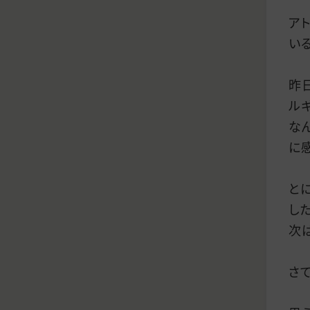
ア
い
昨
ル
な
に
と
した
次
さて