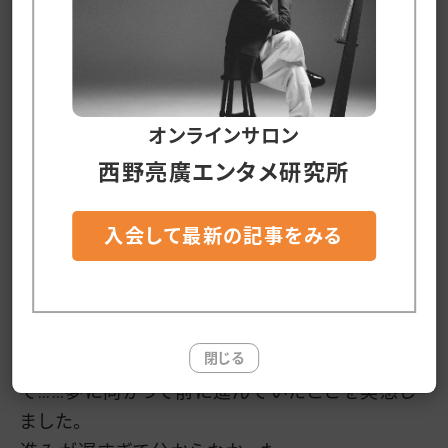
そしてやってきた幕張メッセ。
昨日の会場設営で目の前に広がっていたのは、あ
の日(ほぼ誰からも相手にされなかった日)に見
た『えんとつ町』でした。
オンラインサロン
西野亮廣エンタメ研究所
そこにはエンターテイメントがあって、お店があっ
て…そして今日この町には１万人を超える人が集
入会して最新の記事をみる
まって、呑んだり食ったり歌ったり踊ったり笑った
り、父ちゃんが息子の手を引いたり、娘が母ちゃん
の手を引いたりするのでしょう。
閉じる
あの日見た『えんとつ町』が今、僕の目の前にあっ
て……夢に向かって前に進んでいたことを実感し
ました。