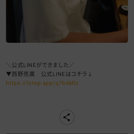
＼公式LINEができました／
▼西野亮廣 公式LINEはコチラ↓
https://lstep.app/q7b4Mlz