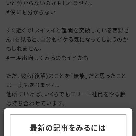
いと分からないのかもしれません。
#僕にも分からない
すぐ近くで「スイスイと難関を突破している西野さ
ん」を見ると、自分もイケる気になってしまうのか
もしれません。
#一度出向してみるのもイイかも
ただ、彼ら(後輩)のことを「無能」だと思ったこと
は一度もありません。
他所にいけば、いくらでもエリート社員をやる腕
は持ち合わせています。
ただただ「西野亮廣や、西野亮廣のまわりのスタ
ッフと働くんだったら、そんなんじゃ足りねーぞ。
最新の記事をみるには
ダラダラしてないで、とっとと強くなれよ」という