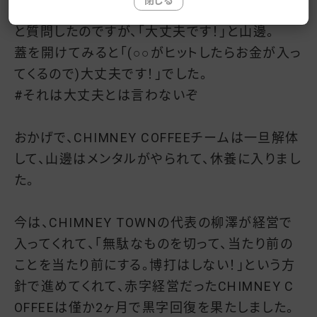
閉じる
怪しかったので、ある時、「会社のお金、大丈夫？」
と質問したのですが、「大丈夫です！」と山邊。
蓋を開けてみると「(○○がヒットしたらお金が入っ
てくるので)大丈夫です！」でした。
#それは大丈夫とは言わないぞ
おかげで、CHIMNEY COFFEEチームは一旦解体
して、山邊はメンタルがやられて、休養に入りまし
た。
今は、CHIMNEY TOWNの代表の柳澤が経営で
入ってくれて、「無駄なものを切って、当たり前の
ことを当たり前にする。博打はしない！」という方
針で進めてくれて、赤字経営だったCHIMNEY C
OFFEEは僅か2ヶ月で黒字回復を果たしました。