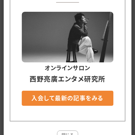
だけの話です。
CHIMNEY TOWNという会社は、若手に実力不
相応の挑戦をさせるので、若手はしばしばズッコ
ケます。
今年の春に話題になったCHIMNEY COFFEEもそ
う。
オンラインサロン
西野亮廣エンタメ研究所
代表の山邊が「これがヒットしたら、うまく回る」と
いう希望的観測のもと、博打のような経営をして
入会して最新の記事をみる
いたので、気がつけば大きな負債を抱えていまし
た。
スタッフの人数と、仕掛けている打ち手の内容が