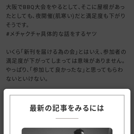
大阪でBBQ大会をやるとして、そこに屋根があっ
たとしても、夜開催(肌寒い)だと満足度も下がり
そうです。
#メチャクチャ具体的な話をするヤツ
いくら「新刊を届ける為の会」とはいえ、参加者の
満足度が下がってしまっては意味がありません。
やっぱり、「参加して良かったな」と思ってもらわ
ないといけない。
加えて、せっかく制作活動を止めて(アトリエから
飛び出して)稼働するのだから、「飲み会をやりま
最新の記事をみるには
した。本を届けました」で終わらせるのは勿体無
い。
この稼働が次に繋がると、尚イイ！