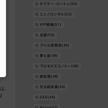
テイラー・バートン(54)
本
ニシノコンサル(53)
テレ
りす
VIP戦略(51)
支援(50)
り
プペル歌舞伎(49)
ね。
夢と金(49)
る際
プロセスエコノミー(48)
美術館(48)
光る絵本展(46)
は、
ズ
DAO(44)
Voicy(37)