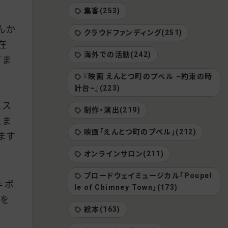
集客(253)
んか
クラウドファンディング(251)
在
海外での活動(242)
てま
『映画 えんとつ町のプペル ~約束の時
計台~』(223)
、ス
制作・演出(219)
、ま
映画「えんとつ町のプぺル」(212)
ます
オンラインサロン(211)
ブロードウェイミュージカル「Poupel
＝ボ
le of Chimney Town」(173)
利を
絵本(163)