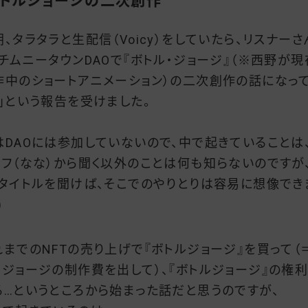
トルジョージの二次創作
朝、タラタラと生配信（Voicy）をしていたら、リスナーさ
「チムニータウンDAOで『ボトル・ジョージ』（※西野が現
作中のショートアニメーション）の二次創作の話になっ
！」という報告を受けました。
はDAOには参加していないので、中で起きていることは
ッフ（なな）から聞く以外のことは何も知らないのですが
、タイトルを聞けば、そこでのやりとりは容易に想像でき
)
れまでのNFTの売り上げで『ボトルジョージ』を買って（
ルジョージの制作費を出して）、『ボトルジョージ』の権
る…というところから始まった話だと思うのですが、