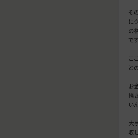
そ
に
の
で
こ
と
お
掻
い
大
収