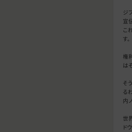
ジ
宣
こ
す。
権
は
そ
る
内
世
ド