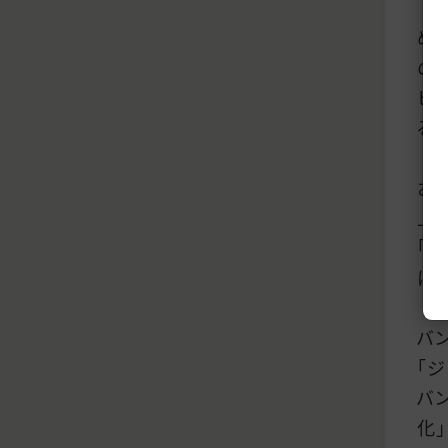
め
の
ビ
る
お
上
「
は
バ
「
バ
化