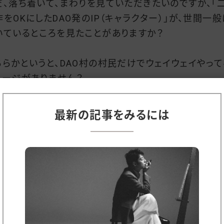
だ、落ち着いて、まわりを見ていただきたいのですが、「
作をOKにしたDAO発のIP（キャラクター）」が、世間一般
いているところを見たことがありますか？
ちらかというと、DAO村の村民だけでウェイウェイやって
メージがありません？
DAOは最先端だから、まだまだ、その（世間に届く）時期
最新の記事をみるには
いけど、いずれ…」と考えている方もいらっしゃるかもし
んが、結論から言うと、「二次創作をOKにしたDAO発のI
キャラクター）」が、ブロードウェイの舞台や、ハリウッドの
や、ラスベガスのサーカスのステージに立つことはあり
由を説明します。