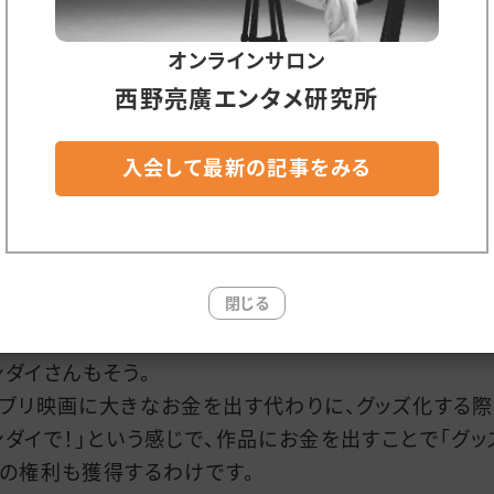
ちゃくちゃイメージしやすいところで言うと…たとえば日
オンラインサロン
映画だと「製作委員会」という形で、いろんな企業（日本
西野亮廣エンタメ研究所
さんとか、バンダイさんとか）がお金を出し合って作った
んです。
入会して最新の記事をみる
金を出した日本テレビさんの取り分は何かというと、「売
げの分配」以外に、「テレビ放送の際の放映権」なんです
ジブリ映画に大きなお金を出す代わりに、テレビ放送す
閉じる
、日本テレビで！」という約束をするわけです。
ンダイさんもそう。
ジブリ映画に大きなお金を出す代わりに、グッズ化する際
ンダイで！」という感じで、作品にお金を出すことで「グッ
」の権利も獲得するわけです。