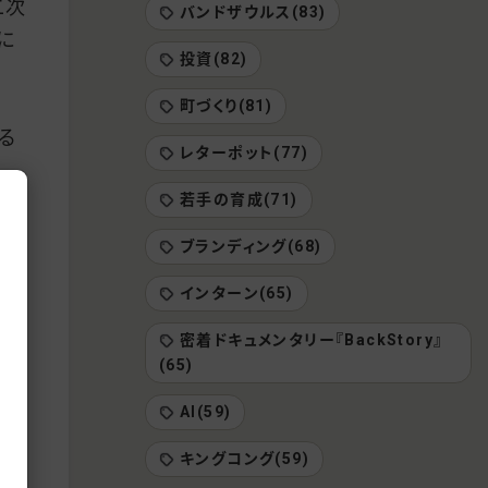
二次
バンドザウルス(83)
に
投資(82)
町づくり(81)
る
レターポット(77)
若手の育成(71)
じゃ
ブランディング(68)
れま
インターン(65)
P
映
密着ドキュメンタリー『BackStory』
ませ
(65)
AI(59)
キングコング(59)