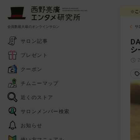
※こ
会員数最大級のオンラインサロン
サ
D
サロン記事
シ
プレゼント
クーポン
チムニーマップ
近くのストア
サロンメンバー検索
お知らせ
使い方マニュアル