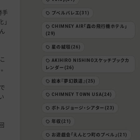
勝手
プペルバレエ(31)
化」
CHIMNEY AIR「森の飛行機ホテル」
ん
(29)
星の絨毯(26)
こ
AKIHIRO NISHINOスケッチブックカ
レンダー(26)
。
絵本『夢幻鉄道』(25)
で
CHIMNEY TOWN USA(24)
い
ボトルジョージ・シアター(23)
年収(21)
回
お遊戯会「えんとつ町のプペル」(21)