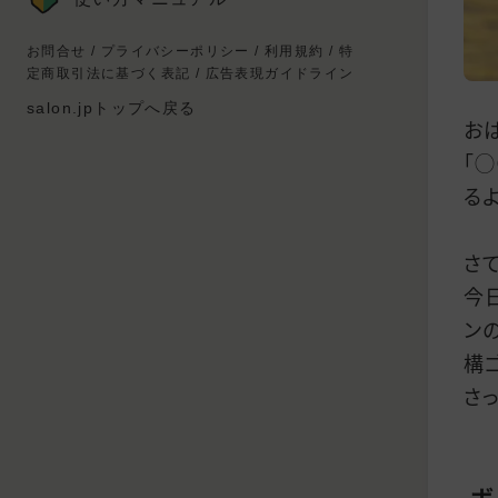
お問合せ
/
プライバシーポリシー
/
利用規約
/
特
定商取引法に基づく表記
/
広告表現ガイドライン
salon.jpトップへ戻る
お
「
る
さて
今
ン
構
さ