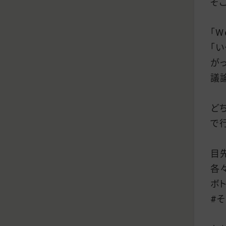
そ
「
「
が
議
ど
で
目
各
ボ
#