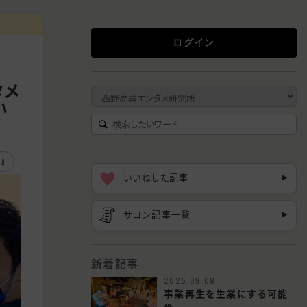
ログイン
タメ
い
』
いいねした記事
▶︎
サロン記事一覧
▶︎
新着記事
2026.08.08
事業再生を生業にする可能