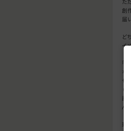
た
創
届
ど
イ
「
な
せ
（
画
ん。
理