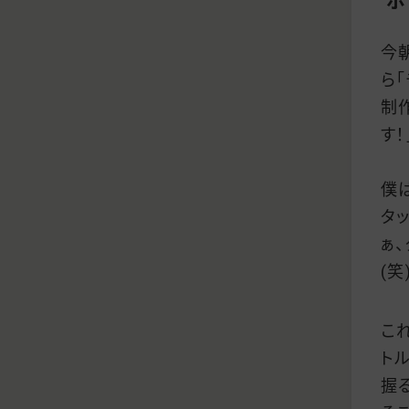
ボ
今
ら
制
す
僕
タ
ぁ
(笑
こ
ト
握