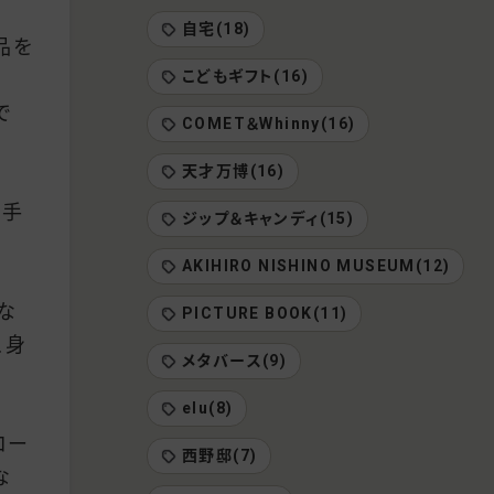
自宅(18)
品を
こどもギフト(16)
で
COMET＆Whinny(16)
天才万博(16)
大手
ジップ＆キャンディ(15)
AKIHIRO NISHINO MUSEUM(12)
な
PICTURE BOOK(11)
、身
メタバース(9)
elu(8)
ロー
西野邸(7)
な