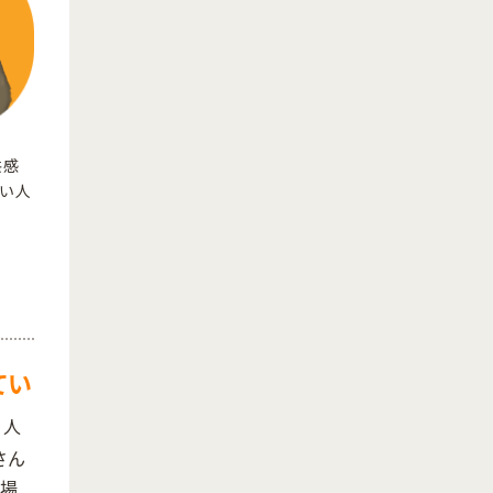
共感
い人
てい
る人
さん
な場