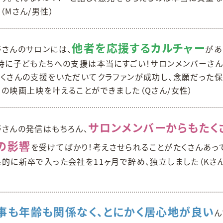
（Mさん/男性）
他者を応援するカルチャー
野さんのサロンには、
があ
。特に子どもたちへの支援は本当にすごい！サロンメンバーさ
たくさんの支援をいただいてクラファンが成功し、念願だった
での映画上映を叶えることができました（Qさん/女性）
サロンメンバーからもたく
野さんの発信はもちろん、
の影響
を受けてばかり！考えさせられることがたくさんあっ
的に新卒で入った会社を11ヶ月で辞め、独立しました（Kさん
事も年齢も関係なく、とにかく居心地が良い
ん