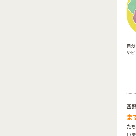
自分
やビ
西
ま
た
い