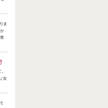
りま
んか
保育
さ
て、
/女
で