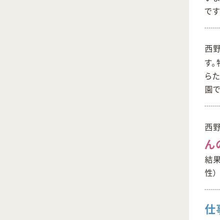
です
西
す
ら
園
西
ん
結果
性）
仕