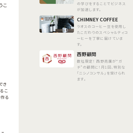
の学びをすることでビジネス
うこ
が加速します。
CHIMNEY COFFEE
ラオスのコーヒー豆を使用し
たこだわりのスペシャルティコ
ーヒーを丁寧に届けていま
す。
西野顧問
数社限定！ 西野亮廣が“ガ
チ”の顧問に！月1回、特別な
「ニシノコンサル」を受けられ
ます。
でき
るこ
を作る