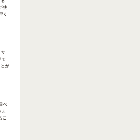
いる
が挑
早く
図サ
がで
ことが
調べ
きま
るこ