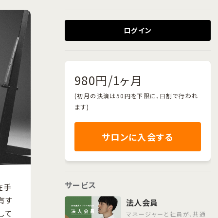
ログイン
980円/1ヶ月
(初月の決済は50円を下限に、日割で行われ
ます)
サロンに入会する
サービス
在手
有す
法人会員
して
マネージャーと社員が、共通